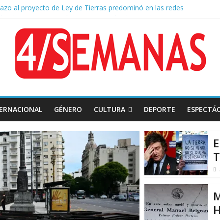
hazo al proyecto de Ley de Tierras predominó en las redes
 Belgrano: Reparación Historia en el solar natal
mado: el papa León XIV visitará la Argentina entre el 8 y el 11 de nov
 diplomática: Brasil retiró a su embajador de la Argentina tras los insul
o a la Ley de Tierras: se espera un fuerte operativo frente al Congre
ERNACIONAL
GÉNERO
CULTURA
DEPORTE
ESPECTÁ
E
T
M
H